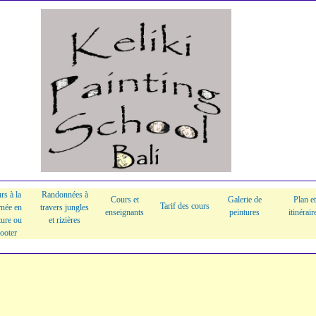
rs à la
Randonnées à
Cours et
Galerie de
Plan et
Tarif des cours
rnée en
travers jungles
enseignants
peintures
itinérair
ture ou
et rizières
ooter