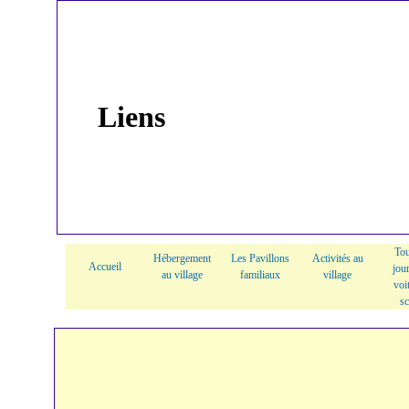
Liens
Tou
Hébergement
Les Pavillons
Activités au
Accueil
jou
au village
familiaux
village
voi
sc