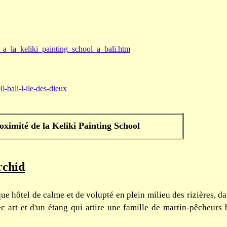
a_la_keliki_painting_school_a_bali.htm
-bali-l-ile-des-dieux
oximité de la Keliki Painting School
rchid
ue hôtel de calme et de volupté en plein milieu des rizières, d
c art et d'un étang qui attire une famille de martin-pêcheurs b