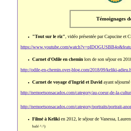
Témoignages d
"Tout sur le riz"
, vidéo présentée par Capucine et Cé
https://www.youtube.com/watch?v=pIDOGUSBB4o&featu
Carnet d'Odile en chemin
lors de son séjour en 201
http://odile-en-chemin.over-blog.com/2018/09/keliki-adieu.
Carnet de voyage d'Ingrid et David
ayant séjourné
http://nemoetsonsacados.com/category/au-coeur-de-la-cultur
http://nemoetsonsacados.com/category/portraits/portrait-anom
F
ilmé
à Keliki
en
2012, le séjour
de
Vanessa, Laurent
balé ^.^)