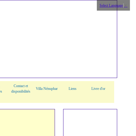
Select Language
▼
Contact et
Villa Nénuphar
Liens
Livre d'or
es
disponibilités