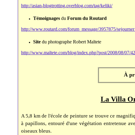
http://asian-blogtrotting.overblog.com/tag/keliki/
Témoignages
du
Forum
du Routard
http://www.routard.com/forum_message/3957875/sejourner_
Site
du photographe Robert Maltete
http://www.maltete.com/blog/index.php?post/2008/08/07/420
À pr
La Villa O
A 5,8 km de l'école de peinture se trouve ce magnifiq
à papillons, entouré d'une végétation entretenue ave
oiseaux bleus.